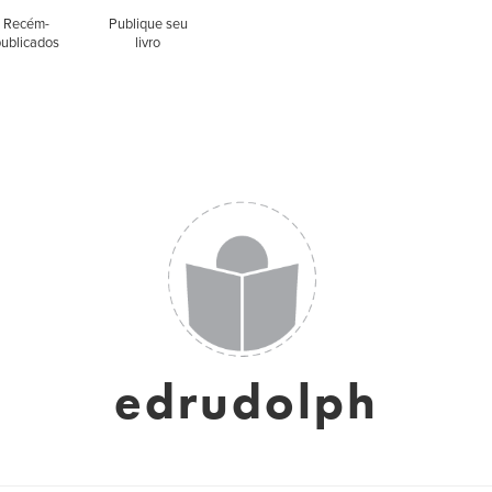
Recém-
Publique seu
publicados
livro
edrudolph