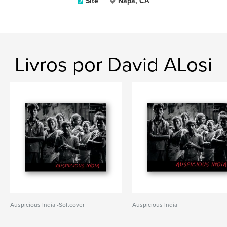
Site
Napa, CA
Livros por David ALosi
Auspicious India -Softcover
Auspicious India