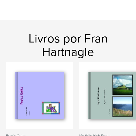
Livros por Fran
Hartnagle
Fran's Quilts
My Wild Irish Roots