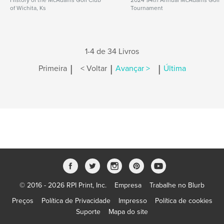
History of the McAdams Golf Club
2024 94th Annual McAdams Golf
of Wichita, Ks
Tournament
1-4 de 34 Livros
|
|
|
Primeira
< Voltar
Avançar >
Última
© 2016 - 2026 RPI Print, Inc.
Empresa
Trabalhe no Blurb
Preços
Política de Privacidade
Impresso
Política de cookies
Suporte
Mapa do site