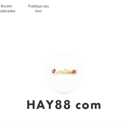
Recém-
Publique seu
publicados
livro
HAY88 com