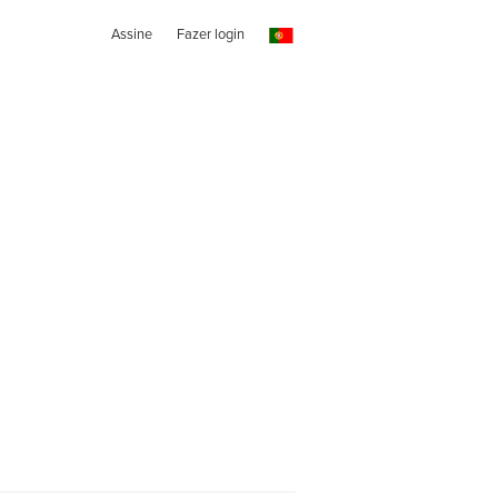
Assine
Fazer login