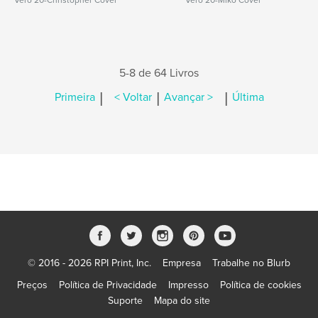
Vero 20-Christopher Cover
Vero 20-Miko Cover
5-8 de 64 Livros
|
|
|
Primeira
< Voltar
Avançar >
Última
© 2016 - 2026 RPI Print, Inc.
Empresa
Trabalhe no Blurb
Preços
Política de Privacidade
Impresso
Política de cookies
Suporte
Mapa do site