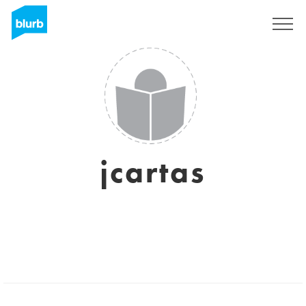
Assine
jcartas