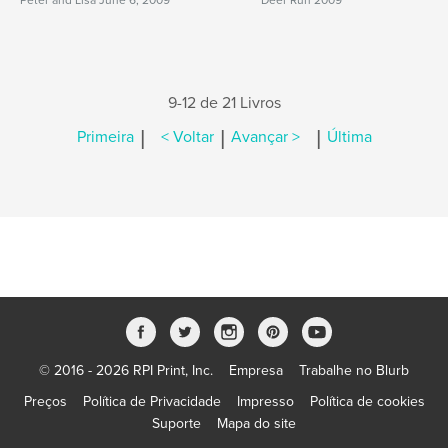
Peter and Lisa June 6, 2009
Deer Run 2009
9-12 de 21 Livros
|
|
|
Primeira
< Voltar
Avançar >
Última
© 2016 - 2026 RPI Print, Inc.
Empresa
Trabalhe no Blurb
Preços
Política de Privacidade
Impresso
Política de cookies
Suporte
Mapa do site