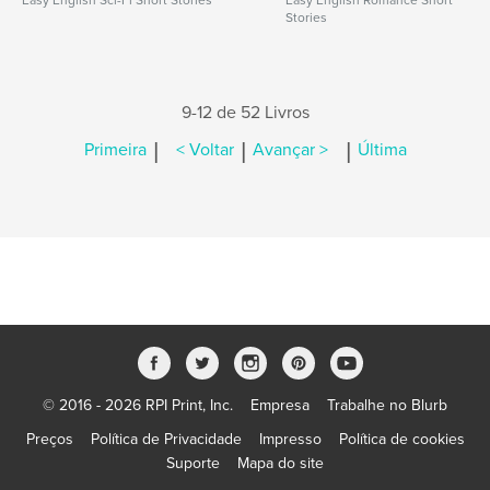
Easy English Sci-Fi Short Stories
Easy English Romance Short
Stories
9-12 de 52 Livros
|
|
|
Primeira
< Voltar
Avançar >
Última
© 2016 - 2026 RPI Print, Inc.
Empresa
Trabalhe no Blurb
Preços
Política de Privacidade
Impresso
Política de cookies
Suporte
Mapa do site