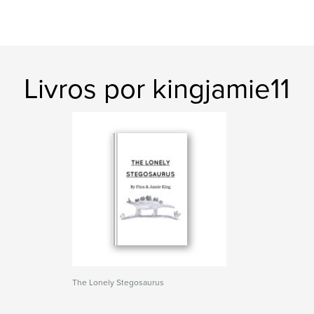
Livros por kingjamie11
The Lonely Stegosaurus