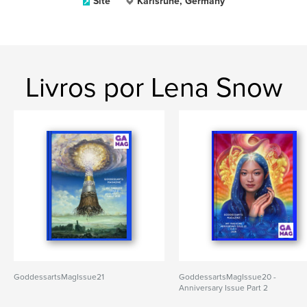
Site
Karlsruhe, Germany
Livros por Lena Snow
GoddessartsMagIssue21
GoddessartsMagIssue20 -
Anniversary Issue Part 2