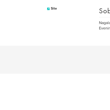
Sob
Site
Nagala
Evenin