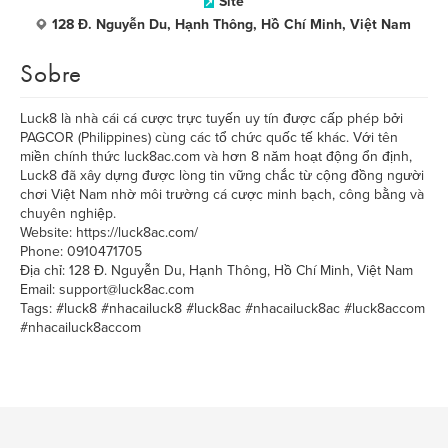
Site
128 Đ. Nguyễn Du, Hạnh Thông, Hồ Chí Minh, Việt Nam
Sobre
Luck8 là nhà cái cá cược trực tuyến uy tín được cấp phép bởi
PAGCOR (Philippines) cùng các tổ chức quốc tế khác. Với tên
miền chính thức luck8ac.com và hơn 8 năm hoạt động ổn định,
Luck8 đã xây dựng được lòng tin vững chắc từ cộng đồng người
chơi Việt Nam nhờ môi trường cá cược minh bạch, công bằng và
chuyên nghiệp.
Website: https://luck8ac.com/
Phone: 0910471705
Địa chỉ: 128 Đ. Nguyễn Du, Hạnh Thông, Hồ Chí Minh, Việt Nam
Email: support@luck8ac.com
Tags: #luck8 #nhacailuck8 #luck8ac #nhacailuck8ac #luck8accom
#nhacailuck8accom