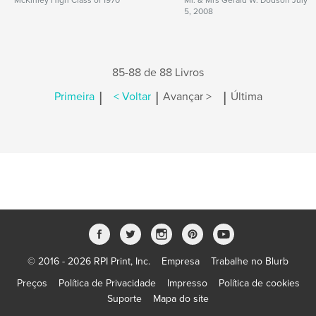
McKinley High Class of 1970
Mr. & Mrs Gerald W. Dodson July
5, 2008
85-88 de 88 Livros
|
|
|
Primeira
< Voltar
Avançar >
Última
© 2016 - 2026 RPI Print, Inc.
Empresa
Trabalhe no Blurb
Preços
Política de Privacidade
Impresso
Política de cookies
Suporte
Mapa do site