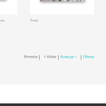
Snow
Trees
|
|
|
Primeira
< Voltar
Avançar >
Última