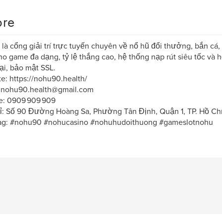
re
à cổng giải trí trực tuyến chuyên về nổ hũ đổi thưởng, bắn cá,
o game đa dạng, tỷ lệ thắng cao, hệ thống nạp rút siêu tốc và hỗ
ại, bảo mật SSL.
e: https://nohu90.health/
: nohu90.health@gmail.com
e: 0909 909 909
ỉ: Số 90 Đường Hoàng Sa, Phường Tân Định, Quận 1, TP. Hồ Ch
ag: #nohu90 #nohucasino #nohuhudoithuong #gameslotnohu