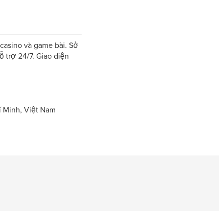
 casino và game bài. Sở
 trợ 24/7. Giao diện
í Minh, Việt Nam