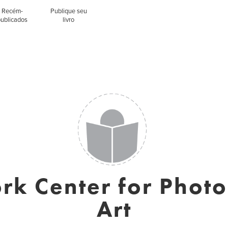
Recém-
Publique seu
publicados
livro
k Center for Phot
Art