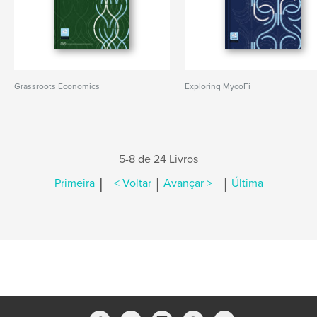
Grassroots Economics
Exploring MycoFi
5-8 de 24 Livros
|
|
|
Primeira
< Voltar
Avançar >
Última