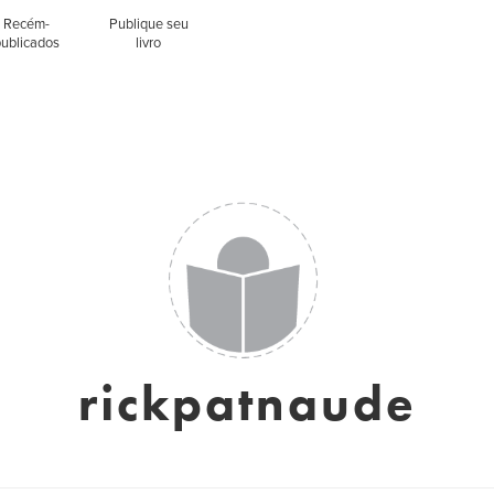
Recém-
Publique seu
publicados
livro
rickpatnaude