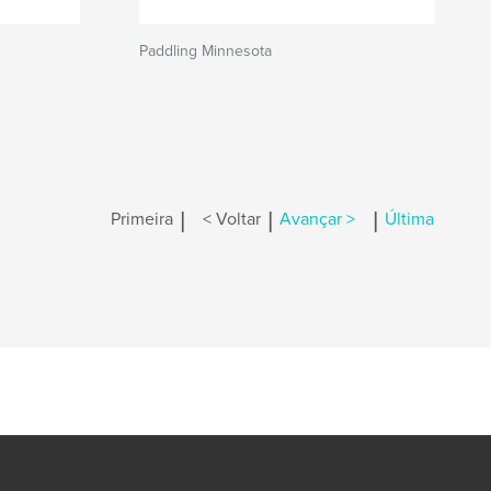
Paddling Minnesota
|
|
|
Primeira
< Voltar
Avançar >
Última