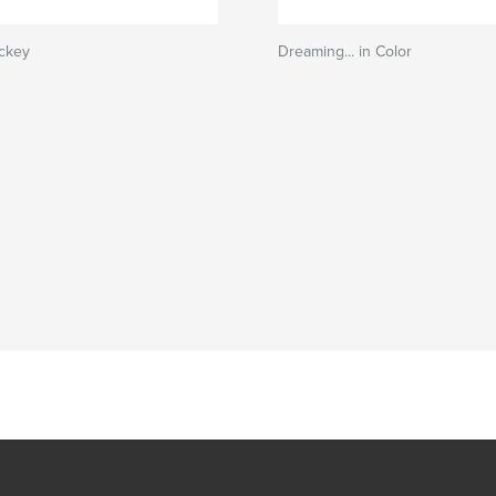
ockey
Dreaming... in Color