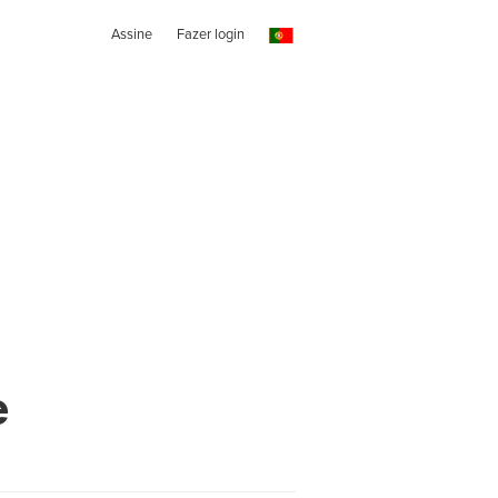
Assine
Fazer login
e