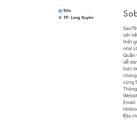
Sob
Site
TP. Long Xuyên
Sao79 
với hệ
thời g
như LO
Quần v
dễ dàn
trực t
chóng,
cùng S
Thông 
Websit
Email:
Hotlin
Địa ch