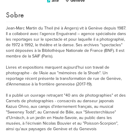
Site
Genève
Sobre
Jean-Marc Martin du Theil (né à Angers) vit à Genève depuis 1987.
Il a collaboré avec l’agence Enguérand – agence spécialisée dans
les reportages sur le spectacle et pour laquelle il a photographié,
de 1972 à 1992, le théâtre et la danse. Ses archives "spectacles"
sont déposées à la Bibliothèque Nationale de France (BNF). Il est
membre de la SAIF (Paris).
Livres et expositions marquent aujourd'hui son travail de
photographe - de l'Asie aux "mémoires de la Shoah". Un
reportage récent présente la transformation de rue de Genève,
d'Annemasse à la frontière genevoise (2017-19).
Il a publié un ouvrage retraçant "40 ans de photographies" et des
Carnets de photographies - consacrés au danseur japonais
Kazuo Ohno, aux camps d'internement français, au musical
"Sweeney Todd", au Carnaval de Bâle, aux "Silvesterchläuse"
d'Urnäsch, à un jardin en Haute-Savoie, au public dans les
musées, à l'écrivain Nicolas Bouvier et au "Poisson-Scorpion",
ainsi qu'aux paysages de Genève et du Genevois