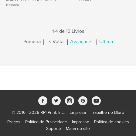
ROADS TO THE KYI-TZI Robert
Untitled
Bassara
1-4 de 10 Livros
|
|
|
Primeira
< Voltar
Avançar >
Última
© 2016 - 2026 RPI Print, Inc.
Empresa
Trabalhe no Blurb
Preços
Política de Privacidade
Impresso
Política de cookies
Suporte
Mapa do site