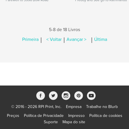
Farewell to 3996 Bow Road
Freddy and Sue go to Kathmandu
5-8 de 18 Livros
|
|
|
Primeira
< Voltar
Avançar >
Última
© 2016 - 2026 RPI Print, Inc.
Empresa
Trabalhe no Blurb
Preços
Política de Privacidade
Impresso
Política de cookies
Suporte
Mapa do site