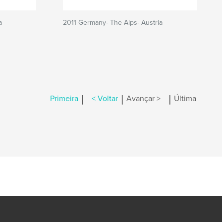
a
2011 Germany- The Alps- Austria
|
|
|
Primeira
< Voltar
Avançar >
Última