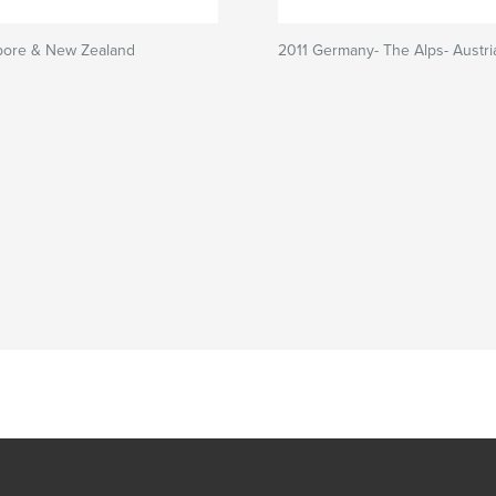
pore & New Zealand
2011 Germany- The Alps- Austri