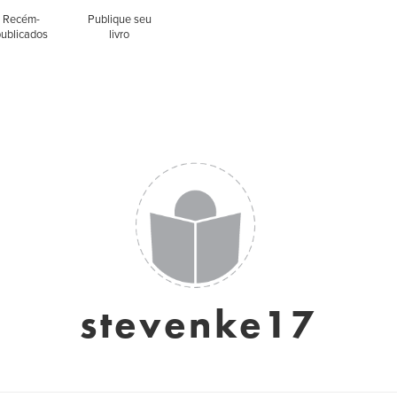
Recém-
Publique seu
publicados
livro
stevenke17