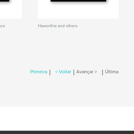
ure
Haworthia and others
|
|
|
Primeira
< Voltar
Avançar >
Última