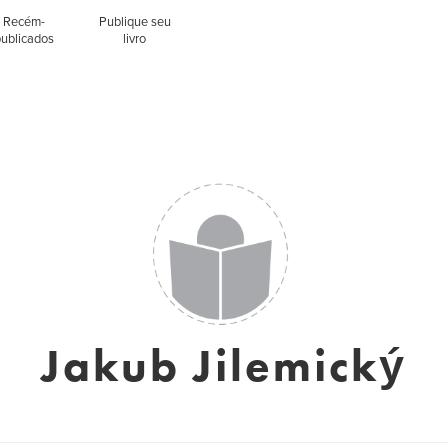
Recém-
Publique seu
publicados
livro
Jakub Jilemický