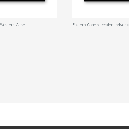
 Western Cape
Eastern Cape succulent advent