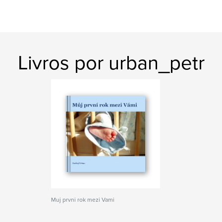
Livros por urban_petr
Muj prvni rok mezi Vami