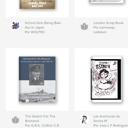
School Girls Being Bad-
London Scrap Book
Ass In Japan
Por Lanrewaju
Por WOLFED
Ladokun
The Search For The
Las Aventuras de
Bismarck
Sonita #1
Por G.R.A. Crofton C.R.
Por Jose L F Rodrigue