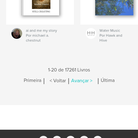
ai and me my story
Water Music
Por michael a.
Por Hawk and
chestnut
Hive
1-20 de 17261 Livros
|
|
|
Primeira
< Voltar
Avançar >
Última