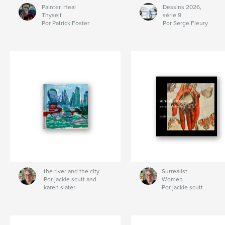
Painter, Heal
Dessins 2026,
Thyself
série 9
Por Patrick Foster
Por Serge Fleury
the river and the city
Surrealist
Por jackie scutt and
Women
karen slater
Por jackie scutt