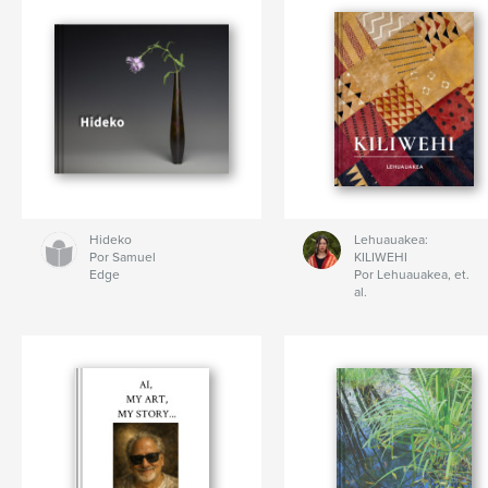
Hideko
Lehuauakea:
Por Samuel
KILIWEHI
Edge
Por Lehuauakea, et.
al.