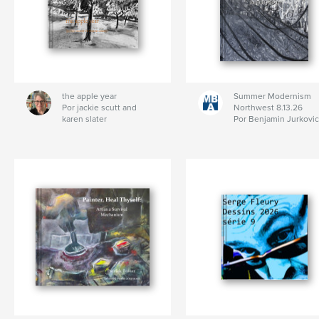
the apple year
Summer Modernism
Por jackie scutt and
Northwest 8.13.26
karen slater
Por Benjamin Jurkovi