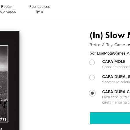
Recém-
Publique seu
publicados
livro
(In) Slow
Retro & Toy Camera
por
ElsaMotaGomes A
CAPA MOLE
Capa laminada, fl
CAPA DURA, 
Sobrecapa colori
CAPA DURA 
Livro capa dura 
diretamente na 