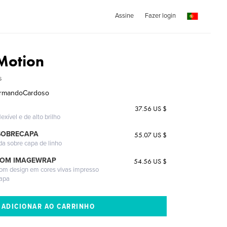
Assine
Fazer login
 Motion
s
rmandoCardoso
37.56 US $
exível e de alto brilho
SOBRECAPA
55.07 US $
da sobre capa de linho
COM IMAGEWRAP
54.56 US $
com design em cores vivas impresso
capa