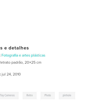
as e detalhes
:
Fotografia e artes plásticas
Retrato padrão, 20×25 cm
:
jul 24, 2010
,
,
,
Toy Cameras
Retro
Photo
pinhole