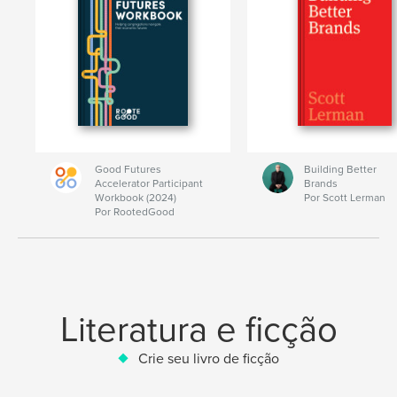
Good Futures
Building Better
Accelerator Participant
Brands
Workbook (2024)
Por Scott Lerman
Por RootedGood
Literatura e ficção
Crie seu livro de ficção