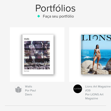
Portfólios
Faça seu portfólio
Walls
Lions Art Magazine
Por Paul
#39
Davis
Por LIONS Art
Magazine