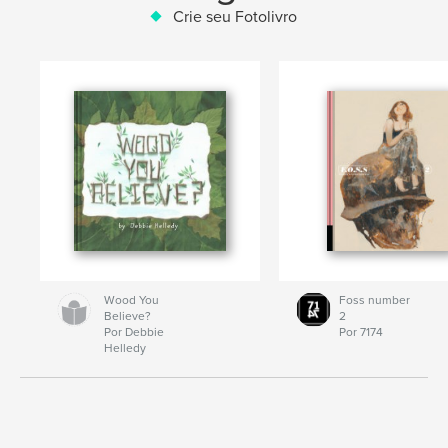
Crie seu Fotolivro
Wood You
Foss number
Believe?
2
Por Debbie
Por 7174
Helledy