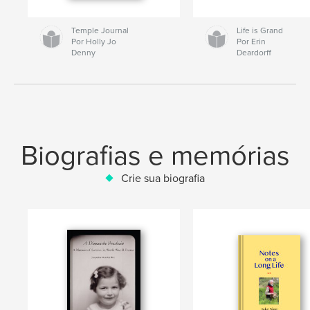
Temple Journal
Life is Grand
Por Holly Jo
Por Erin
Denny
Deardorff
Biografias e memórias
Crie sua biografia