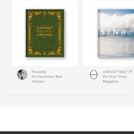
Housefly
sinθ #37 "VAST 大"
Por December Rain
Por Sine Theta
Hansen
Magazine