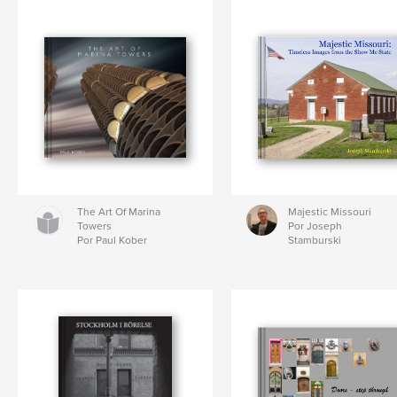
The Art Of Marina
Majestic Missouri
Towers
Por Joseph
Por Paul Kober
Stamburski