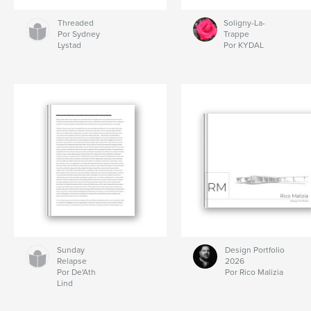
Threaded
Soligny-La-
Por Sydney
Trappe
Lystad
Por KYDAL
Sunday
Design Portfolio
Relapse
2026
Por De'Ath
Por Rico Malizia
Lind