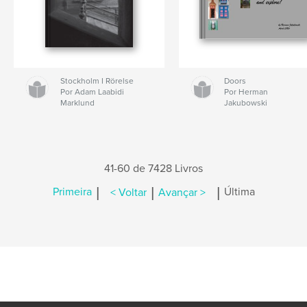
Stockholm I Rörelse
Doors
Por Adam Laabidi
Por Herman
Marklund
Jakubowski
41-60 de 7428 Livros
|
|
|
Primeira
< Voltar
Avançar >
Última