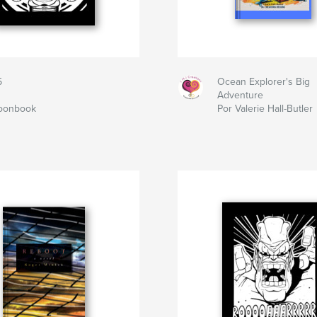
5
Ocean Explorer's Big
Adventure
toonbook
Por Valerie Hall-Butler