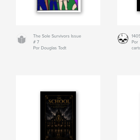
The Sole Survivors Issue
140
# 7
Por
Por Douglas Todt
car