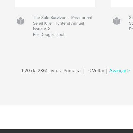
The Sole Survivors - Paranormal
Sp
Serial Killer Hunters! Annual
St
Issue # 2
P
Por Douglas Todt
|
|
1-20 de 2361 Livros
Primeira
< Voltar
Avançar >