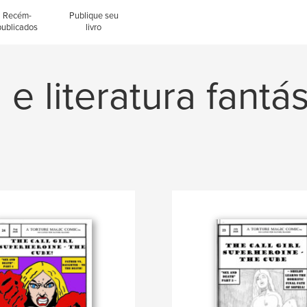
Recém-
Publique seu
publicados
livro
 e literatura fantá