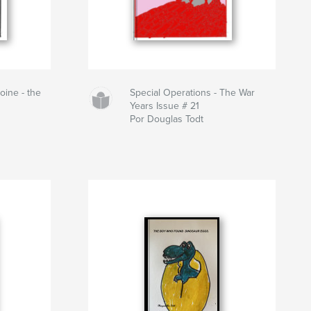
oine - the
Special Operations - The War
Years Issue # 21
Por Douglas Todt