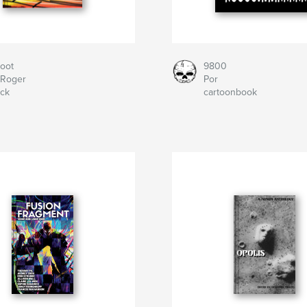
oot
9800
 Roger
Por
ick
cartoonbook