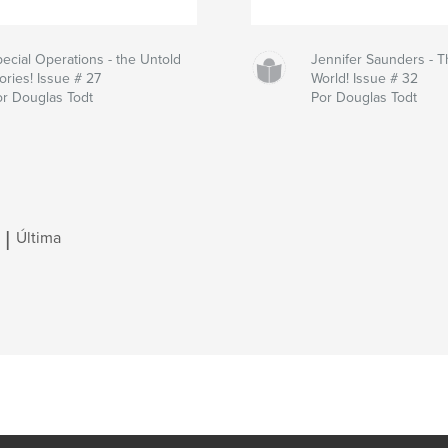
ecial Operations - the Untold
Jennifer Saunders - T
ories! Issue # 27
World! Issue # 32
or Douglas Todt
Por Douglas Todt
|
Última