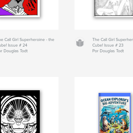
e Call Girl Superheroine - the
The Call Girl Superher
ube! Issue # 24
Cube! Issue # 23
or Douglas Todt
Por Douglas Todt