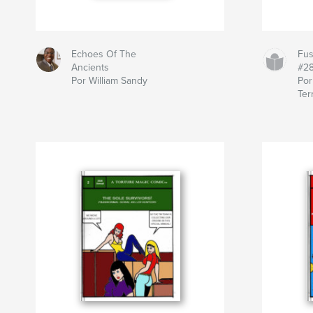
Echoes Of The
Fus
Ancients
#2
Por William Sandy
Por
Terr