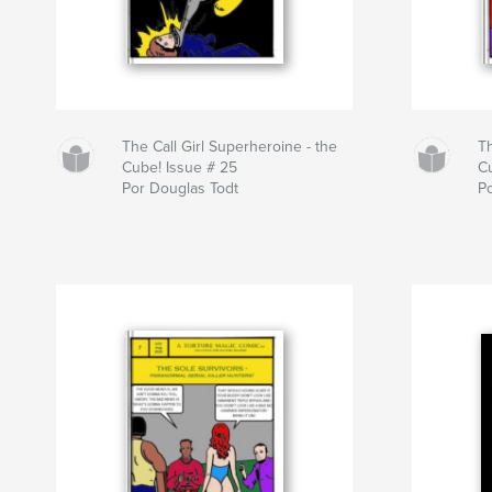
The Call Girl Superheroine - the
Th
Cube! Issue # 25
C
Por Douglas Todt
P