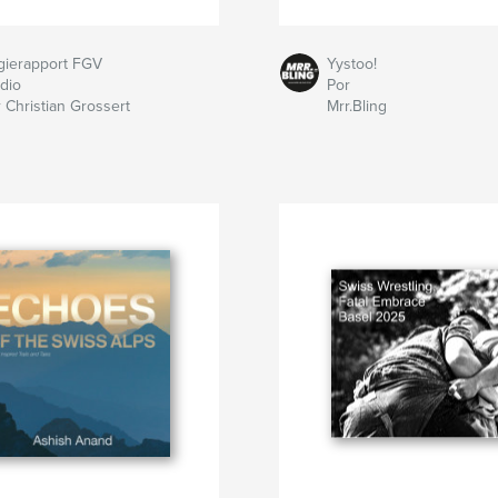
gierapport FGV
Yystoo!
dio
Por
 Christian Grossert
Mrr.Bling