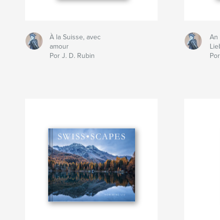
À la Suisse, avec
An 
amour
Lie
Por J. D. Rubin
Por