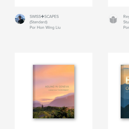
SWISS✚SCAPES
Re
(Standard)
Stu
Por Hon Wing Liu
Por