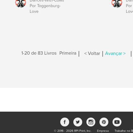
Dances-With-Cows
Dan
Por Toggenburg-
Por
Love
Lov
|
|
|
1-20 de 83 Livros
Primeira
< Voltar
Avançar >
© 2016 - 2026 RPI Print, Inc.
Empresa
Trabalhe no B