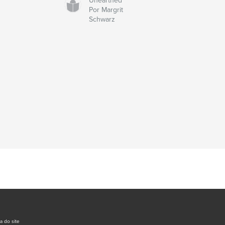
Unearthed
Por Margrit
Schwarz
a do site