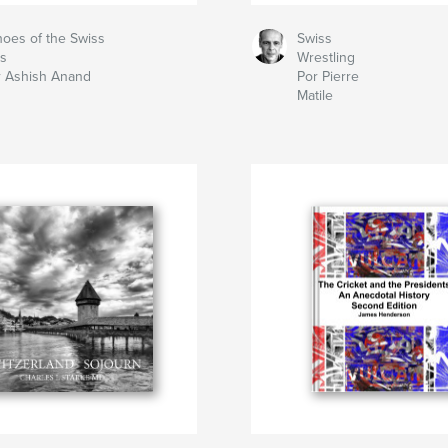
oes of the Swiss
Swiss
ps
Wrestling
r Ashish Anand
Por Pierre
Matile