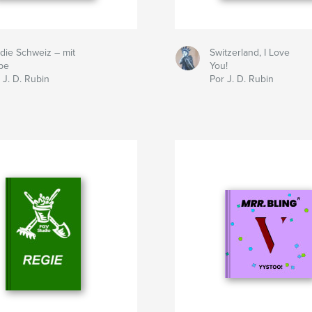
die Schweiz – mit
Switzerland, I Love
be
You!
 J. D. Rubin
Por J. D. Rubin