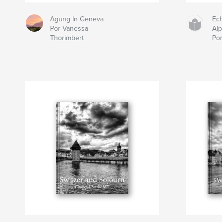
Agung In Geneva
Ech
Por Vanessa
Al
Thorimbert
Po