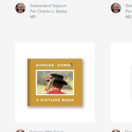
Switzerland Sojourn
Swi
Por Charles L Starke
Por
MD
MD