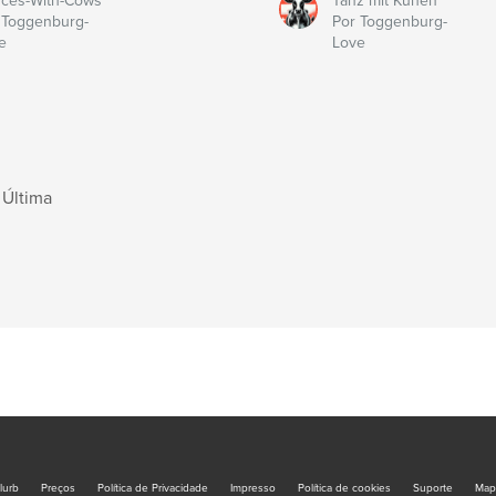
ces-With-Cows
Tanz mit Kühen
 Toggenburg-
Por Toggenburg-
e
Love
Última
lurb
Preços
Política de Privacidade
Impresso
Política de cookies
Suporte
Map