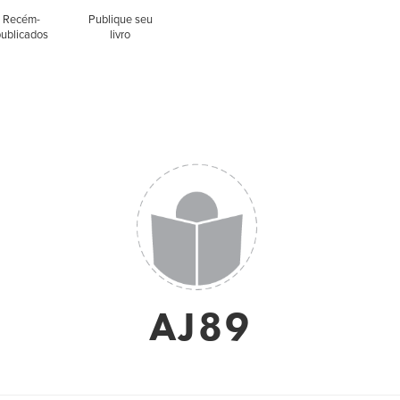
Recém-
Publique seu
publicados
livro
AJ89