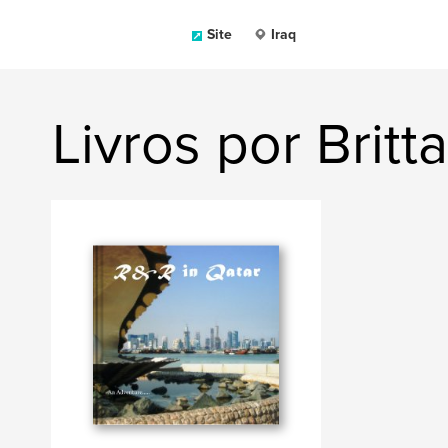
Site
Iraq
Livros por Britt