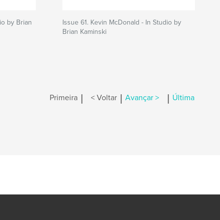
io by Brian
Issue 61. Kevin McDonald - In Studio by
Brian Kaminski
|
|
|
Primeira
< Voltar
Avançar >
Última