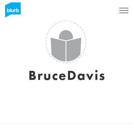
Assine
BruceDavis