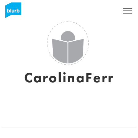
Assine
CarolinaFerr