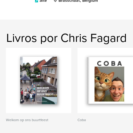
Site
Brasschaat, Belgium
Livros por Chris Fagard
Welkom op ons buurtfeest
Coba