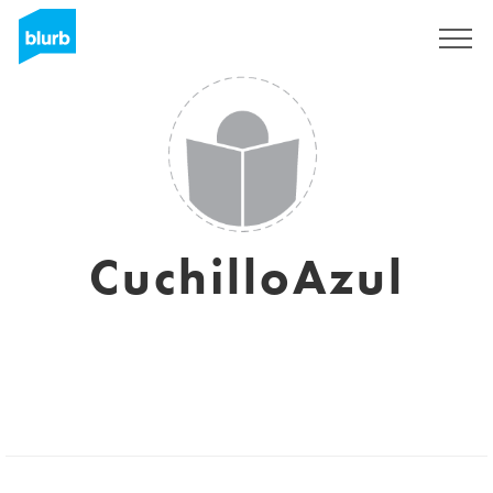
Assine
CuchilloAzul