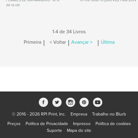
FEMMES DE KATMANDOU : le fil
In the heart of judo #22 HKG 2019
de la vie
1-4 de 34 Livros
|
|
|
Primeira
< Voltar
Avançar >
Última
© 2016 - 2026 RPI Print, Inc.
Empresa
Trabalhe no Blurb
Preços
Política de Privacidade
Impresso
Política de cookies
Suporte
Mapa do site