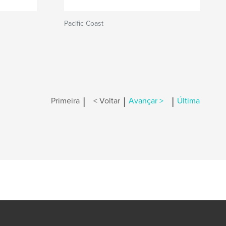
Pacific Coast
|
|
|
Primeira
< Voltar
Avançar >
Última