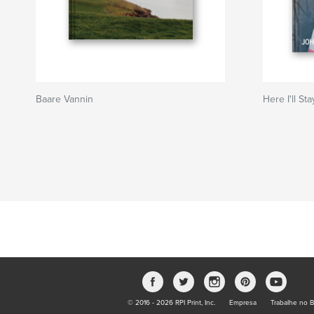
Baare Vannin
Here I'll Sta
© 2016 - 2026 RPI Print, Inc.
Empresa
Trabalhe no B