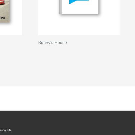
Bunny's House
a do site