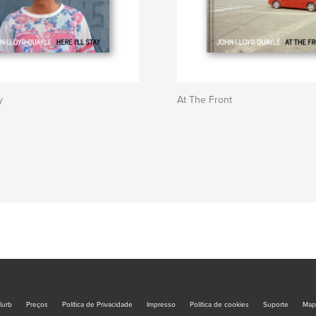
y
At The Front
lurb
Preços
Política de Privacidade
Impresso
Política de cookies
Suporte
Map