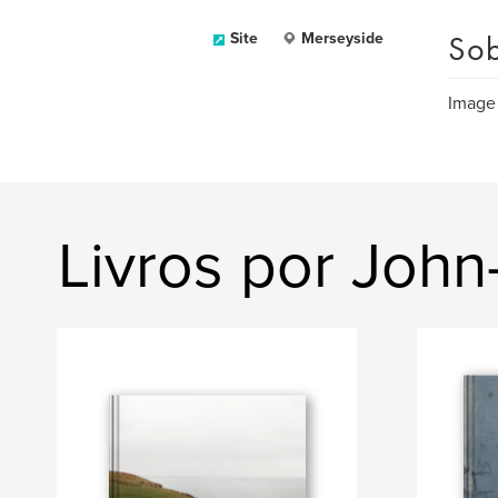
Sob
Site
Merseyside
Image 
Livros por John