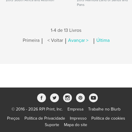
2013 South Africa and Reunion
2013 Namibia Land of Sands and
Pans
1-4 de 13 Livros
|
|
|
Primeira
< Voltar
Avançar >
Última
© 2016 - 2026 RPI Print, Inc.
Empresa
Trabalhe no Blurb
Preços
Política de Privacidade
Impresso
Política de cookies
Suporte
Mapa do site