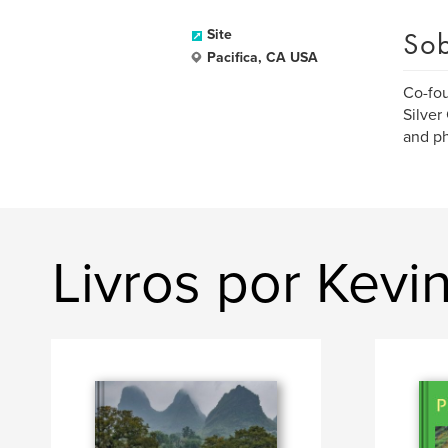
Sob
Site
Pacifica, CA USA
Co-fou
Silver
and ph
Livros por Kevin