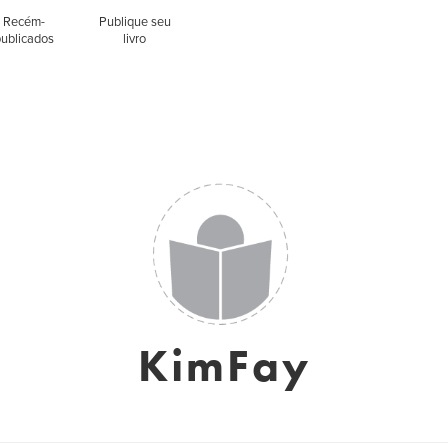
Recém-
Publique seu
publicados
livro
KimFay