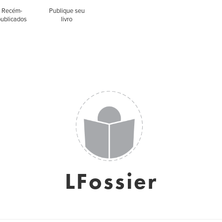
Recém-
Publique seu
publicados
livro
LFossier