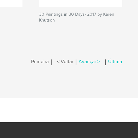
30 Paintings in 30 Days- 2017 by Karen
Knutson
|
|
|
Primeira
< Voltar
Avançar >
Última