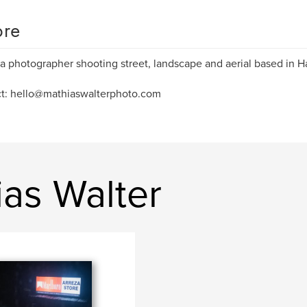
re
m a photographer shooting street, landscape and aerial based in
t: hello@mathiaswalterphoto.com
ias Walter