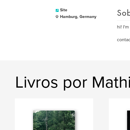
Sob
Site
Hamburg, Germany
hi! I'
contac
Livros por Math