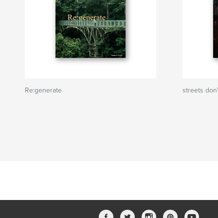
Re:generate
streets don