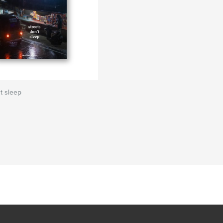
't sleep